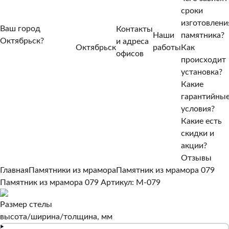
сроки
изготовлени
Ваш город
Контакты
Наши
памятника?
Октябрьск?
и адреса
Октябрьск
работы
Как
Нет, другой
офисов
происходит
Да, верно
установка?
Какие
гарантийны
условия?
Какие есть
скидки и
акции?
Отзывы
Главная
Памятники из мрамора
Памятник из мрамора 079
Памятник из мрамора 079
Артикул: M-079
Размер стелы
высота/ширина/толщина, мм