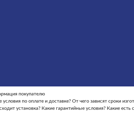
ление гранитных памятников
Металлические кресты
У
окупателю
Информация покупателю
Какие условия по опла
ые условия?
Какие есть скидки и акции?
Отзывы
оки изготовления памятника?
Как происходит установка?
Ка
рмация покупателю
е условия по оплате и доставке?
От чего зависят сроки изг
сходит установка?
Какие гарантийные условия?
Какие есть 