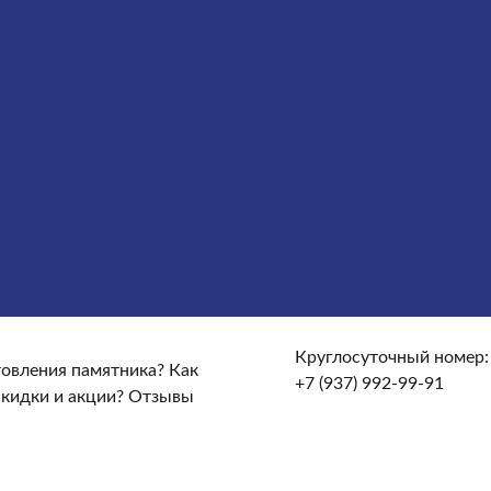
слуги
Облицовка
Ограды
Вазы
Столы и лавочки
Щебень
те и доставке?
От чего зависят сроки изготовления
кие гарантийные условия?
Какие есть скидки и акции?
Круглосуточный номер:
отовления памятника?
Как
+7 (937) 992-99-91
скидки и акции?
Отзывы