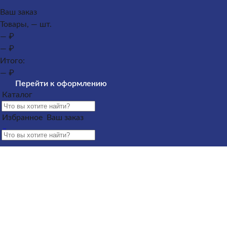
Каталог
Ваш заказ
Товары, — шт.
Памятники из гранита
Памятники из мрамора
— ₽
Оформление гранитных памятников
Металлические
— ₽
кресты
Услуги
Облицовка
Ограды
Вазы
Столы и
Итого:
лавочки
Щебень на могилу
— ₽
Контакты и адреса офисов
Наши работы
Информация
Перейти к оформлению
покупателю
Информация покупателю
Какие условия по
Каталог
оплате и доставке?
От чего зависят сроки изготовления
памятника?
Как происходит установка?
Какие
Избранное
Ваш заказ
гарантийные условия?
Какие есть скидки и акции?
Отзывы
Информация покупателю
Какие условия по оплате и доставке?
От чего зависят
сроки изготовления памятника?
Как происходит
установка?
Какие гарантийные условия?
Какие есть
скидки и акции?
Отзывы