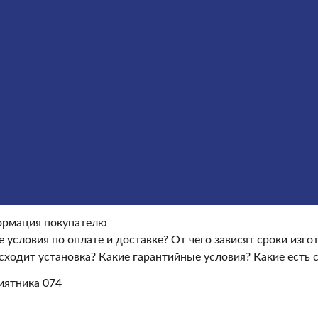
Оформление гранитных памятников
Металлические кре
окупателю
Информация покупателю
Какие условия по опла
ые условия?
Какие есть скидки и акции?
Отзывы
оки изготовления памятника?
Как происходит установка?
Ка
рмация покупателю
е условия по оплате и доставке?
От чего зависят сроки изг
сходит установка?
Какие гарантийные условия?
Какие есть 
ятника 074