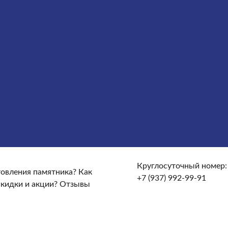
сты
Услуги
Облицовка
Ограды
Вазы
Столы и лавочки
те и доставке?
От чего зависят сроки изготовления
кие гарантийные условия?
Какие есть скидки и акции?
Круглосуточный номер:
отовления памятника?
Как
+7 (937) 992-99-91
скидки и акции?
Отзывы