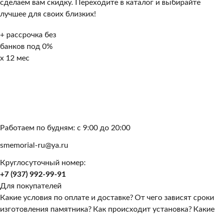
сделаем вам скидку. Переходите в каталог и выбирайте
лучшее для своих близких!
Перейти в каталог
+ рассрочка без
банков под 0%
x 12 мес
Зимняя скидка за оформление заказа на сайте 10%
Оформите заказ на нашем сайте и получите скидку 10% на
общую сумму заказа. Акция действует на зимний период с 1
ноября 2024 по 30 апреля 2025 года
Работаем по будням: с 9:00 до 20:00
smemorial-ru@ya.ru
Круглосуточный номер:
+7 (937) 992-99-91
Для покупателей
Какие условия по оплате и доставке?
От чего зависят сроки
изготовления памятника?
Как происходит установка?
Какие