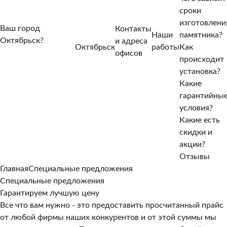
сроки
изготовлени
Ваш город
Контакты
Наши
памятника?
Октябрьск?
и адреса
Октябрьск
работы
Как
Нет, другой
офисов
происходит
Да, верно
установка?
Какие
гарантийны
условия?
Какие есть
скидки и
акции?
Отзывы
Главная
Специальные предложения
Специальные предложения
Гарантируем лучшую цену
Все что вам нужно - это предоставить просчитанный прайс
от любой фирмы наших конкурентов и от этой суммы мы