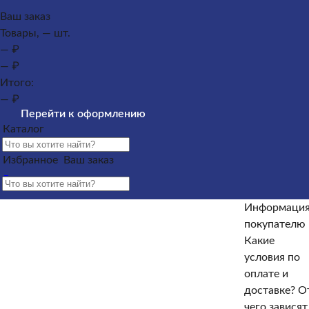
Каталог
Ваш заказ
Товары, — шт.
Памятники из гранита
Памятники из мрамора
— ₽
Оформление гранитных памятников
Металлические
— ₽
кресты
Услуги
Облицовка
Ограды
Вазы
Столы и
Итого:
лавочки
Щебень на могилу
— ₽
Контакты и адреса офисов
Наши работы
Информация
Перейти к оформлению
покупателю
Информация покупателю
Какие условия по
Каталог
оплате и доставке?
От чего зависят сроки изготовления
памятника?
Как происходит установка?
Какие
Избранное
Ваш заказ
гарантийные условия?
Какие есть скидки и акции?
Отзывы
Информаци
Информация покупателю
покупателю
Какие
Какие условия по оплате и доставке?
От чего зависят
условия по
сроки изготовления памятника?
Как происходит
оплате и
установка?
Какие гарантийные условия?
Какие есть
доставке?
О
скидки и акции?
Отзывы
чего зависят